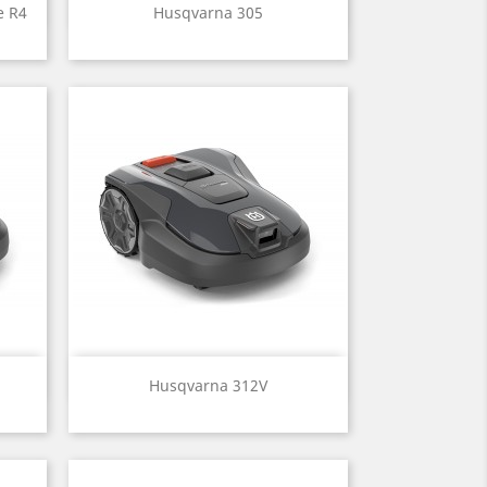
Aperçu rapide

e R4
Husqvarna 305
Aperçu rapide

Husqvarna 312V