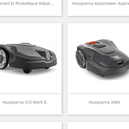
Aperçu rapide
Aperçu rapide


nseil Et Phototèque Robot...
Husqvarna Automower Aspir
Aperçu rapide
Aperçu rapide


Husqvarna 310 Mark II
Husqvarna 308V