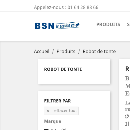
Appelez-nous :
01 64 28 88 66
PRODUITS
S
Accueil
Produits
Robot de tonte
R
ROBOT DE TONTE
B
M
E
FILTRER PAR
L
ro
effacer tout

g
Marque
I