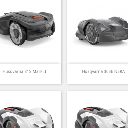
Aperçu rapide
Aperçu rapide


Husqvarna 315 Mark II
Husqvarna 305E NERA