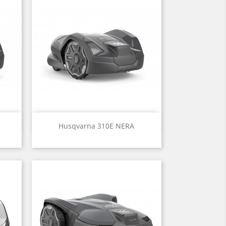
Aperçu rapide

Husqvarna 310E NERA