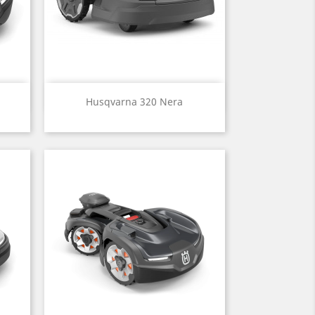
Aperçu rapide

Husqvarna 320 Nera