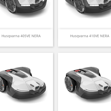
Aperçu rapide
Aperçu rapide


Husqvarna 405VE NERA
Husqvarna 410VE NERA