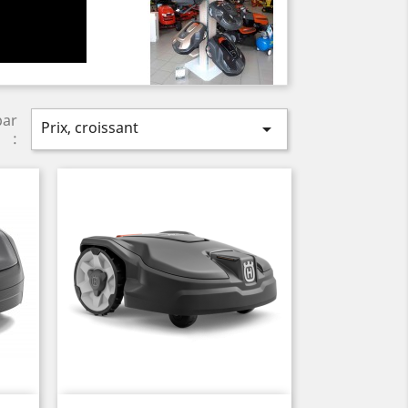
par
Prix, croissant

: