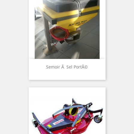
Semoir Ã Sel PortÃ©